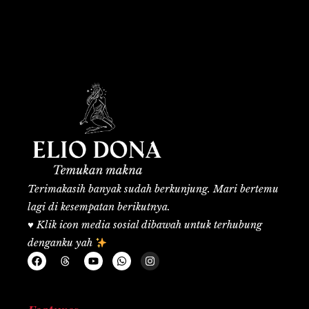
Terimakasih banyak sudah berkunjung. Mari bertemu
lagi di kesempatan berikutnya.
♥️
Klik icon media sosial dibawah untuk terhubung
denganku yah
F
T
Y
W
I
a
h
o
h
n
c
r
u
a
s
e
e
t
t
t
b
a
u
s
a
o
d
b
a
g