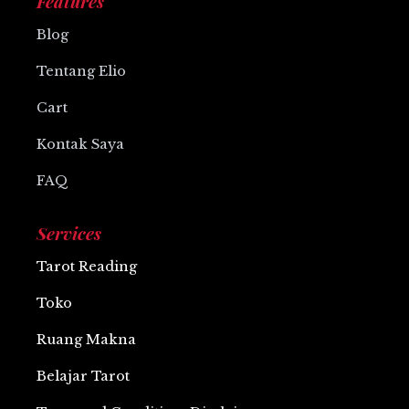
Features
o
s
e
p
r
k
p
a
Blog
m
Tentang Elio
Cart
Kontak Saya
FAQ
Services
Tarot Reading
Toko
Ruang Makna
Belajar Tarot