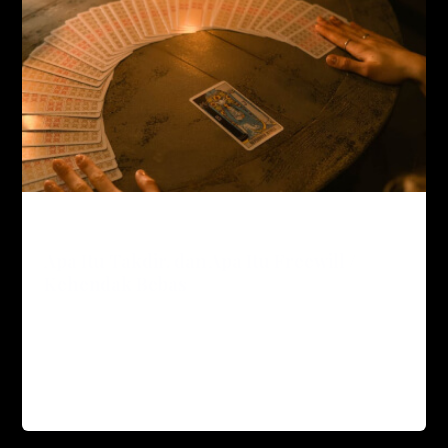
Spiritual Journey
Apa Itu Takdir, dan Apa Itu Freewill /
Kehendak Bebas
admin
/
March 23, 2026
Apakah semua sudah ditakdirkan? Kalau semua
sudah ditakdirkan, kenapa aku harus usaha? Disini
aku mau bahas yang namanya Freewill atau […]