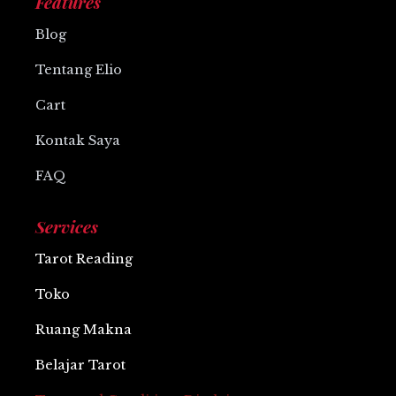
Features
o
s
e
p
r
k
p
a
Blog
m
Tentang Elio
Cart
Kontak Saya
FAQ
Services
Tarot Reading
Toko
Ruang Makna
Belajar Tarot