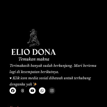
Terimakasih banyak sudah berkunjung. Mari bertemu
lagi di kesempatan berikutnya.
♥️
Klik icon media sosial dibawah untuk terhubung
denganku yah
F
T
Y
W
I
a
h
o
h
n
c
r
u
a
s
e
e
t
t
t
b
a
u
s
a
o
d
b
a
g