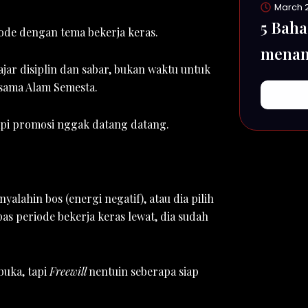
March 2
5 Baha
iode dengan tema bekerja keras.
menan
lajar disiplin dan sabar, bukan waktu untuk
sama a
 sama Alam Semesta.
tapi promosi nggak datang datang.
alahin bos (energi negatif), atau dia pilih
pas periode bekerja keras lewat, dia sudah
buka, tapi
Freewill
nentuin seberapa siap