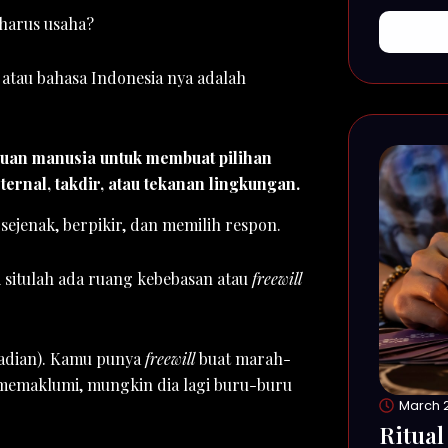
denga
 harus usaha?
atau bahasa Indonesia nya adalah
an manusia untuk membuat pilihan
ternal, takdir, atau tekanan lingkungan.
 sejenak, berpikir, dan memilih respon.
di situlah ada ruang kebebasan atau
freewill
jadian). Kamu punya
freewill
buat marah-
memaklumi, mungkin dia lagi buru-buru
March 2
Ritual