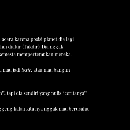
cara karena posisi planet dia lagi
ah diatur (Takdir). Dia nggak
m semesta mempertemukan mereka.
g
, mau jadi
toxic
, atau mau bangun
, tapi dia sendiri yang nulis “ceritanya”.
nggeng kalau kita nya nggak mau berusaha.